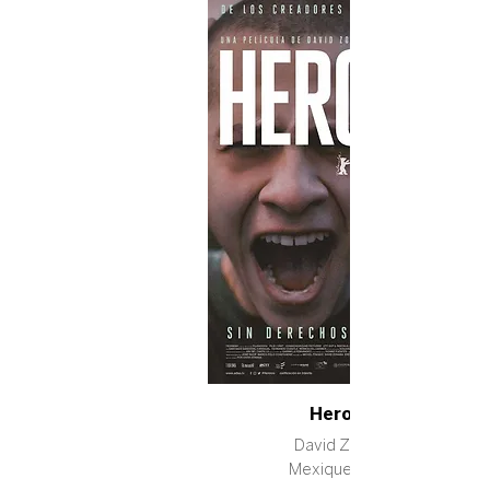
Heroico
David Zonana
Mexique, 2023