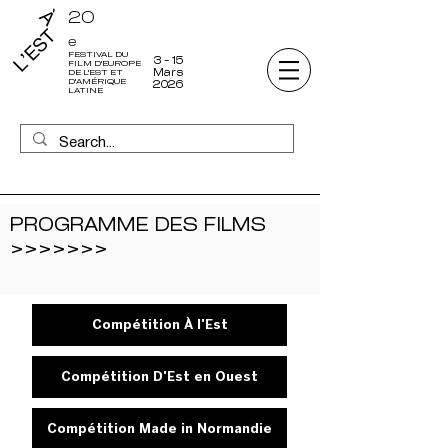
20
e
FESTIVAL DU
3 - 15
FILM D'EUROPE
Mars
DE L'EST ET
D'AMÉRIQUE
2026
LATINE
PROGRAMME DES FILMS
>>>>>>>
Compétition À l'Est
Compétition D'Est en Ouest
Compétition Made in Normandie