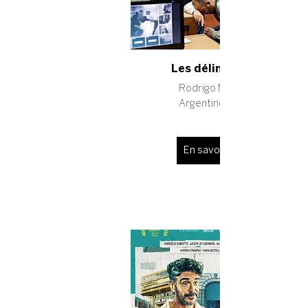
Les délinquants
Rodrigo Moreno
Argentine, 2023
En savoir plus