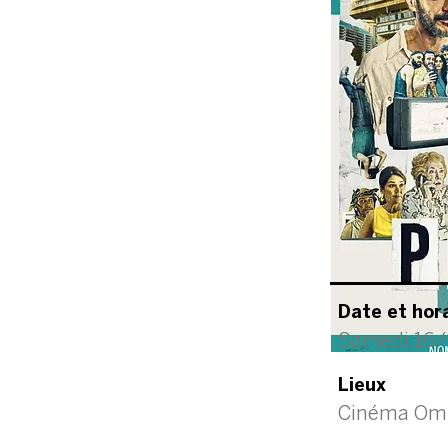
Date et hor
Samedi 16/
Lieux
Cinéma Omn