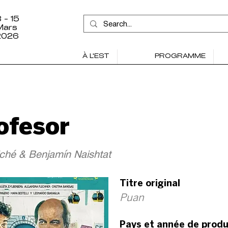
 - 15
Mars
2026
À L'EST
PROGRAMME
ofesor
lché & Benjamín Naishtat
Titre original
Puan
Pays et année de produ