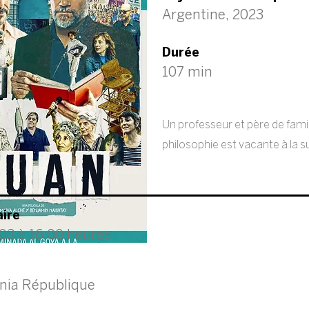
Argentine, 2023
Durée
107 min
Un professeur et père de fami
philosophie est vacante à la s
aire
03 à 16:00 heures
ia République