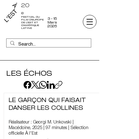
20
e
FESTIVAL DU
3 - 15
FILM D'EUROPE
Mars
DE L'EST ET
D'AMÉRIQUE
2026
LATINE
LES ÉCHOS
LE GARÇON QUI FAISAIT
DANSER LES COLLINES
Réalisateur : Georgi M. Unkovski |
Macédoine, 2025 | 97 minutes | Sélection
officielle À l'Est