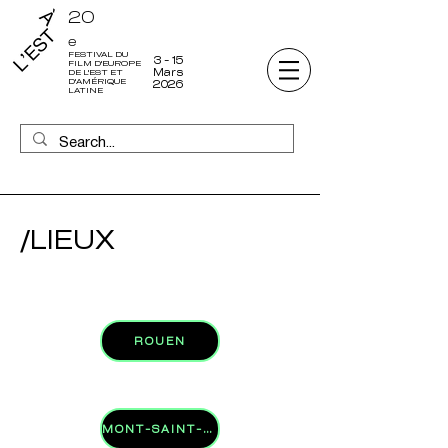
20
e
FESTIVAL DU
3 - 15
FILM D'EUROPE
Mars
DE L'EST ET
D'AMÉRIQUE
2026
LATINE
/LIEUX
ROUEN
MONT-SAINT-AIGNAN