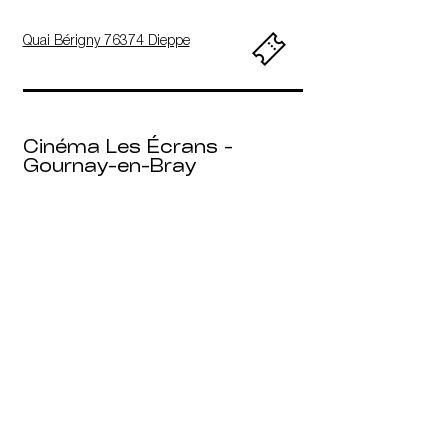
Quai Bérigny 76374 Dieppe
Cinéma Les Écrans -
Gournay-en-Bray
6 Place nationale, 76220
Gournay-en-Bray
Cinéma Le Studio -
Le Havre
3 Rue du Général Sarrail
76600 Le Havre