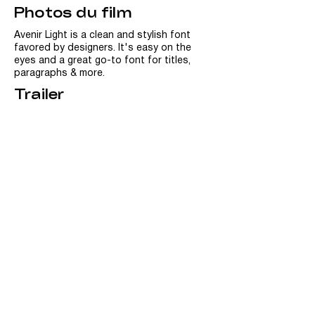
gardiens d’un territoire aussi fragile  
Photos du film
qu’envoûtant.
Avenir Light is a clean and stylish font
favored by designers. It's easy on the
eyes and a great go-to font for titles,
paragraphs & more.
Trailer