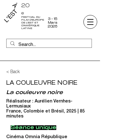
20
e
FESTIVAL DU
3 - 15
FILM D'EUROPE
Mars
DE L'EST ET
D'AMÉRIQUE
2026
LATINE
< Back
LA COULEUVRE NOIRE
La couleuvre noire
Réalisateur : Aurélien Vernhes-
Lermusiaux
France, Colombie et Brésil, 2025 | 85
minutes
Séance unique
Cinéma Omnia République