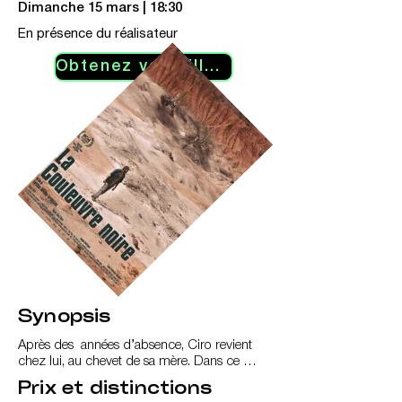
Dimanche 15 mars | 18:30
En présence du réalisateur
Obtenez vos billets
Synopsis
Après des  années d’absence, Ciro revient 
chez lui, au chevet de sa mère. Dans ce 
désert colombien de la Tatacoa,  il retrouve 
Prix et distinctions
ceux qu’il avait fuis et affronte les derniers 