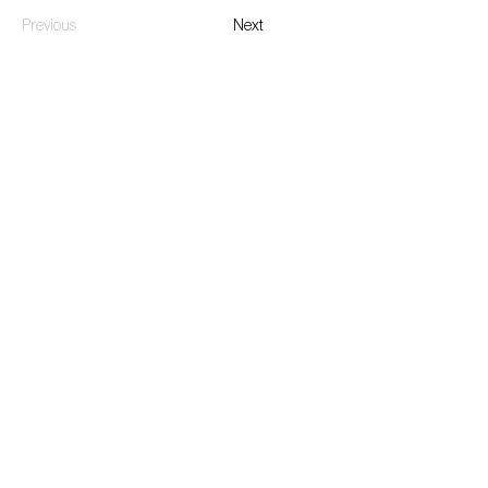
Previous
Next
Organisé et produit par :
Avec le soutien de :
Partenaire médiatique