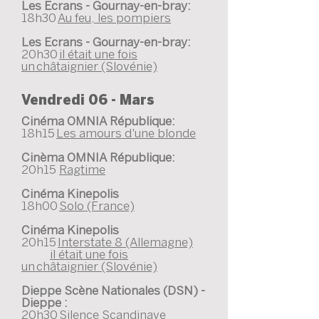
Les Ecrans - Gournay-en-bray:
18h30
Au feu, les pompiers
Les Ecrans - Gournay-en-bray:
20h30
il était une fois
un châtaignier (Slovénie)
Vendredi 06 - Mars
Cinéma OMNIA République:
18h15
Les amours d'une blonde
Cinèma OMNIA République:
20h15
Ragtime
Cinéma Kinepolis
18h00
Solo (France)
Cinéma Kinepolis
20h15
Interstate 8 (Allemagne)
il était une fois
un châtaignier (Slovénie)
Dieppe Scène Nationales (DSN) -
Dieppe :
20h30
Silence Scandinave