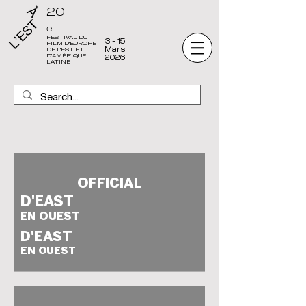
20
e
FESTIVAL DU
3 - 15
FILM D'EUROPE
Mars
DE L'EST ET
D'AMÉRIQUE
2026
LATINE
OFFICIAL
SELECTION
D'EAST
EN OUEST
D'EAST
OFFICIAL
EN OUEST
SELECTION