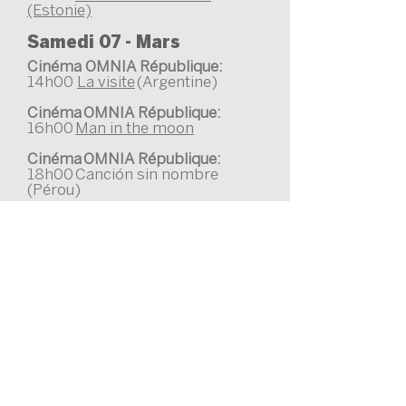
(Estonie)
Samedi 07 - Mars
Cinéma OMNIA République:
14h00
La visite
(Argentine)
Cinéma OMNIA République:
16h00
Man in the moon
Cinéma OMNIA République:
18h00 Canción sin nombre
(Pérou)
Cinéma OMNIA République:
20h15
Dharma Guns (La
succesion Starkov)
Cinéma Kinepolis
16h00 Selection de courts
métrages Al' Est/ Eurydice
Cinéma Kinepolis
18h00 I'Ombre de Staline
(Pologne)