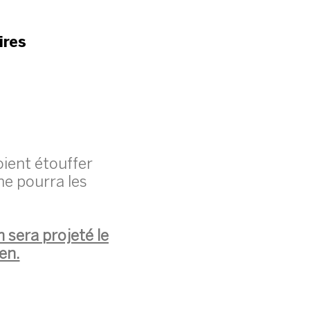
ires
oient étouffer
ne pourra les
 sera projeté le
en.