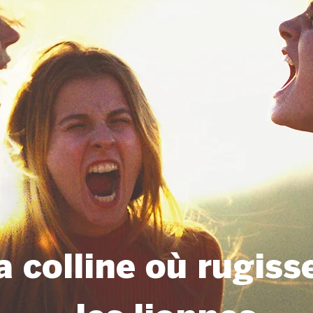
a colline où rugiss