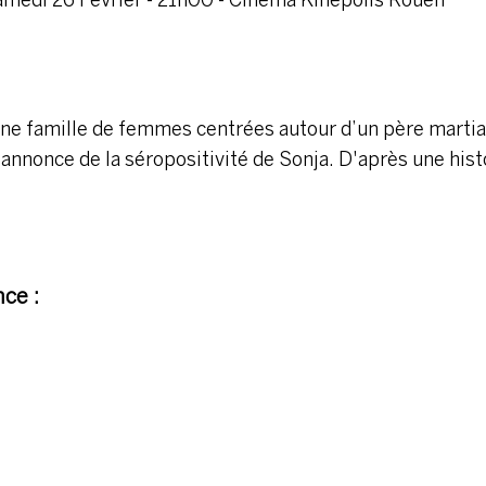
medi 26 Fevrier - 21h00 - Cinéma Kinepolis Rouen
une famille de femmes centrées autour d’un père martia
’annonce de la séropositivité de Sonja. D'après une histo
ce :