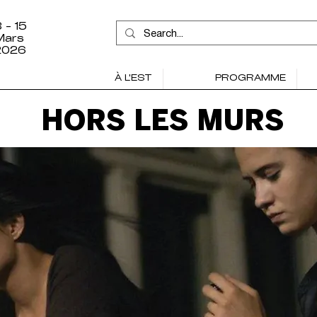
 - 15
Mars
2026
À L'EST
PROGRAMME
HORS LES MURS