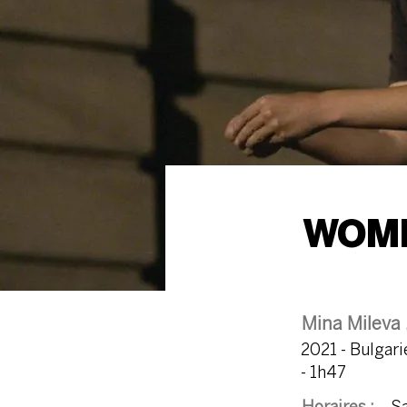
WOME
Mina Mileva 
2021 - Bulgari
- 1h47