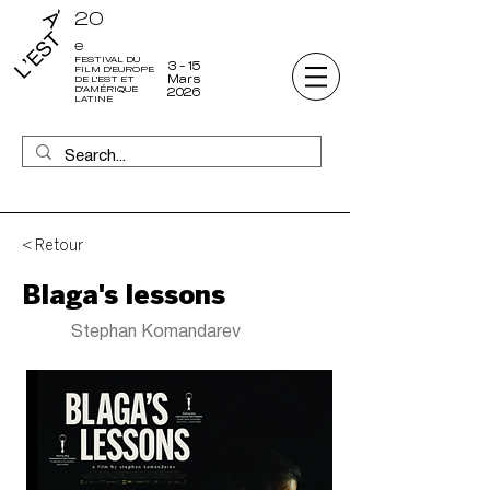
20
e
FESTIVAL DU
3 - 15
FILM D'EUROPE
Mars
DE L'EST ET
D'AMÉRIQUE
2026
LATINE
< Retour
Blaga's lessons
Stephan Komandarev