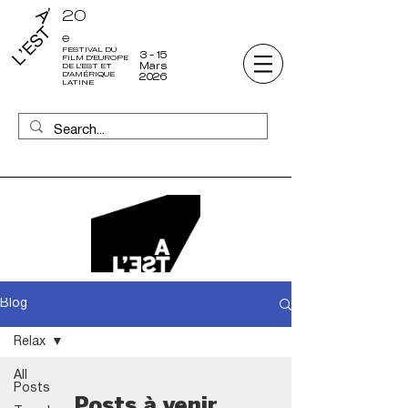
20
e
FESTIVAL DU
3 - 15
FILM D'EUROPE
Mars
DE L'EST ET
D'AMÉRIQUE
2026
LATINE
Blog
Relax
All
Posts
Posts à venir