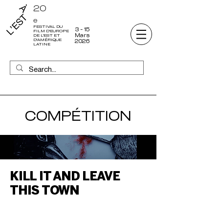
20
e
FESTIVAL DU
3 - 15
FILM D'EUROPE
Mars
DE L'EST ET
D'AMÉRIQUE
2026
LATINE
COMPÉTITION
KILL IT AND LEAVE
THIS TOWN