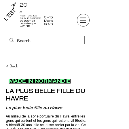
20
e
FESTIVAL DU
3 - 15
FILM D'EUROPE
Mars
DE L'EST ET
D'AMÉRIQUE
2026
LATINE
< Back
MADE IN NORMANDIE
LA PLUS BELLE FILLE DU
HAVRE
La plus belle fille du Havre
Au milieu de la zone portuaire du Havre, entre les
gens qui partent et les gens qui restent, vit Elodie.
À bientôt 30 ans, elle se laisse porter par la vie. Ce