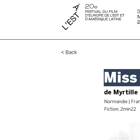
20
e
3
FESTIVAL DU FILM
D'EUROPE DE L'EST ET
D'AMÉRIQUE LATINE
< Back
Miss
de Myrtille
Normandie | Fra
Fiction, 2min22