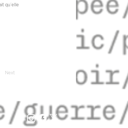
it qu’elle
Next