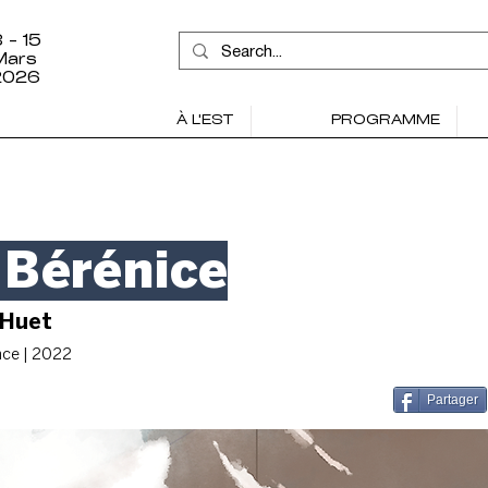
 - 15
Mars
2026
À L'EST
PROGRAMME
 Bérénice
 Huet
nce | 2022
Partager