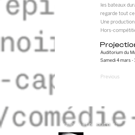
les bateaux dura
regarde tout ce
Une production
Hors-compétitio
Projectio
Auditorium du M
Samedi 4 mars -
Previous
Organisé et produit par :