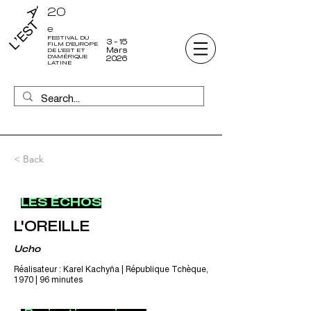
20
e
FESTIVAL DU
3 - 15
FILM D'EUROPE
Mars
DE L'EST ET
D'AMÉRIQUE
2026
LATINE
< Back
LES ÉCHOS
L'OREILLE
Ucho
Réalisateur : Karel Kachyňa | République Tchèque,
1970 | 96 minutes