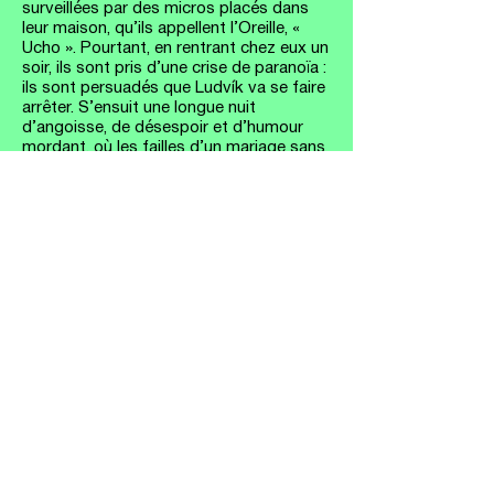
surveillées par des micros placés dans 
leur maison, qu’ils appellent l’Oreille, « 
Ucho ». Pourtant, en rentrant chez eux un 
soir, ils sont pris d’une crise de paranoïa : 
ils sont persuadés que Ludvík va se faire 
arrêter. S’ensuit une longue nuit 
d’angoisse, de désespoir et d’humour 
mordant, où les failles d’un mariage sans 
amour, écrasé par la surveillance, se 
dévoilent.
Prix et distinctions
Sélection officielle à Cannes (1990) et nommé
pour le prix du meilleur film restauré à Venise
(2022)
Gallery du film