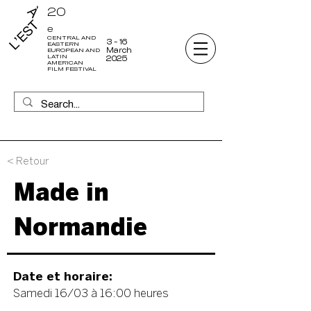
20
e
CENTRAL AND
3 - 16
EASTERN
March
EUROPEAN AND
LATIN
2025
AMERICAN
FILM FESTIVAL
<
Retour
Made in
Normandie
Date et horaire:
Samedi 16/03 à 16:00 heures