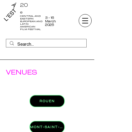
20
e
CENTRAL AND
3 - 16
EASTERN
March
EUROPEAN AND
LATIN
2025
AMERICAN
FILM FESTIVAL
VENUES
ROUEN
MONT-SAINT-AIGNAN