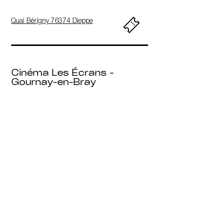
Quai Bérigny 76374 Dieppe
Cinéma Les Écrans -
Gournay-en-Bray
6 Place nationale, 76220
Gournay-en-Bray
Cinéma Le Studio -
Le Havre
3 Rue du Général Sarrail