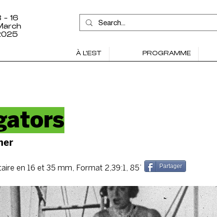
 - 16
March
2025
À L'EST
PROGRAMME
gators
ner
Partager
aire en 16 et 35 mm, Format 2,39:1, 85’