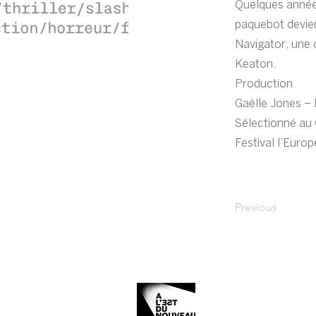
Quelques année
paquebot devien
Navigator, une
Keaton.
Production
Gaëlle Jones – 
Sélectionné au
Festival l’Euro
Previous
Organized and produced by: