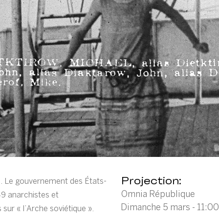
Projection:
 Le gouvernement des États-
Omnia République
9 anarchistes et
Dimanche 5 mars - 11:00
 sur « l’Arche soviétique ».