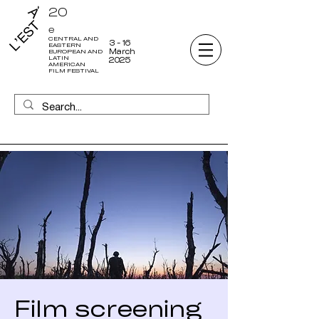
20
e
CENTRAL AND
3 - 16
EASTERN
March
EUROPEAN AND
LATIN
2025
AMERICAN
FILM FESTIVAL
Film screening