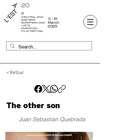
20
e
CENTRAL AND
3 - 16
EASTERN
March
EUROPEAN AND
LATIN
2025
AMERICAN
FILM FESTIVAL
< Retour
The other son
Juan Sebastian Quebrada