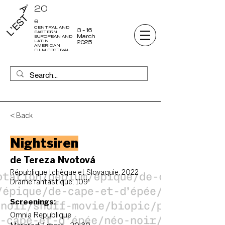
20
e
CENTRAL AND
3 - 16
EASTERN
March
EUROPEAN AND
LATIN
2025
AMERICAN
FILM FESTIVAL
< Back
Nightsiren
de Tereza Nvotová
République tchèque et Slovaquie, 2022
Drame fantastique, 109'
Screenings:
Omnia Republique