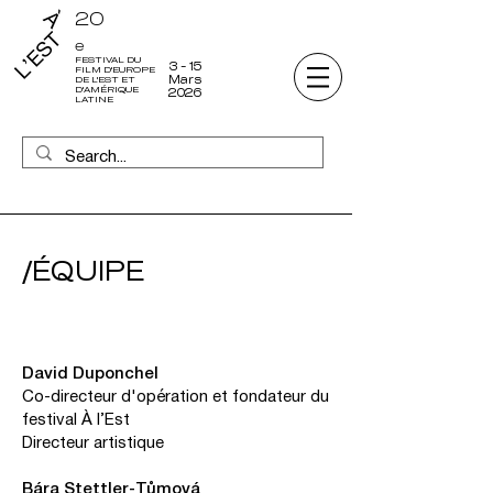
20
e
FESTIVAL DU
3 - 15
FILM D'EUROPE
Mars
DE L'EST ET
D'AMÉRIQUE
2026
LATINE
/ÉQUIPE
David Duponchel
Co-directeur d'opération et fondateur du
festival À l’Est
Directeur artistique
Bára Stettler-Tůmová