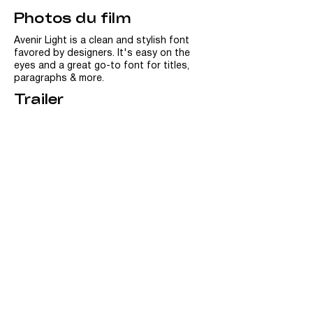
gardiens d’un territoire aussi fragile  
Photos du film
qu’envoûtant.
Avenir Light is a clean and stylish font
favored by designers. It's easy on the
eyes and a great go-to font for titles,
paragraphs & more.
Trailer