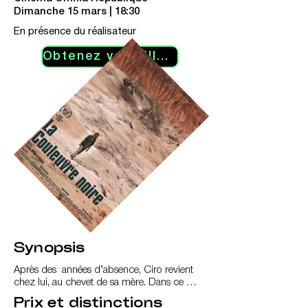
Dimanche 15 mars | 18:30
En présence du réalisateur
Obtenez vos billets
Synopsis
Après des  années d’absence, Ciro revient 
chez lui, au chevet de sa mère. Dans ce 
désert colombien de la Tatacoa,  il retrouve 
Prix et distinctions
ceux qu’il avait fuis et affronte les derniers 