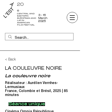
20
e
CENTRAL AND
3 - 16
EASTERN
March
EUROPEAN AND
LATIN
2025
AMERICAN
FILM FESTIVAL
< Back
LA COULEUVRE NOIRE
La couleuvre noire
Réalisateur : Aurélien Vernhes-
Lermusiaux
France, Colombie et Brésil, 2025 | 85
minutes
Séance unique
Cinéma Omnia République