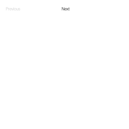
Previous
Next
Organized and produced by:
With the support of: